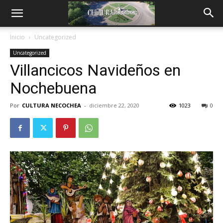
Inicio
Uncategorized
Uncategorized
Villancicos Navideños en
Nochebuena
Por
CULTURA NECOCHEA
-
diciembre 22, 2020
1023
0