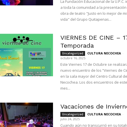
La Fundación Educacional de la U.P.C. i
a toda la comunidad a la presentación
obra de teatro "Justo en lo mejor de mi
vida" del Grupo Quitapenas...
VIERNES DE CINE – 1
Temporada
CULTURA NECOCHEA
-
Uncategorized
octubre 16, 2025
Este Viernes 17 de Octubre se realizar
nuevo encuentro de los “Viernes de Ci
en la sala mayor del Centro Cultural d
Necochea. Los dos encuentros de est
mes...
Vacaciones de Inviern
CULTURA NECOCHEA
-
Uncategorized
julio 24, 2025
Cuando aún no transcurrió en su total