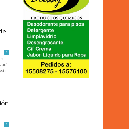
de
0
 h,
izará
usto
ión
0