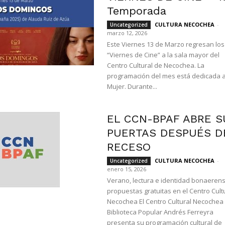
Temporada
CULTURA
CULTURA NECOCHEA
-
Uncategorized
marzo 12, 2026
Este Viernes 13 de Marzo regresan los
“Viernes de Cine” a la sala mayor del
Centro Cultural de Necochea. La
programación del mes está dedicada a
Mujer. Durante...
NECOCHEA
EL CCN-BPAF ABRE S
PUERTAS DESPUÉS D
RECESO
CULTURA NECOCHEA
-
Uncategorized
enero 15, 2026
Verano, lectura e identidad bonaerens
propuestas gratuitas en el Centro Cult
Necochea El Centro Cultural Necochea
Biblioteca Popular Andrés Ferreyra
presenta su programación cultural de