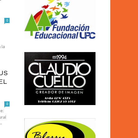
0
 la
US
EL
0
e:
ural
 –