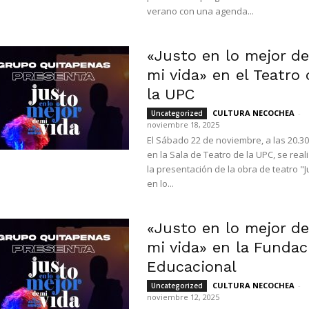
verano con una agenda...
«Justo en lo mejor de
mi vida» en el Teatro 
la UPC
CULTURA NECOCHEA
-
Uncategorized
noviembre 18, 2025
El Sábado 22 de noviembre, a las 20.30
en la Sala de Teatro de la UPC, se real
la presentación de la obra de teatro "J
en lo...
«Justo en lo mejor de
mi vida» en la Fundac
Educacional
CULTURA NECOCHEA
-
Uncategorized
noviembre 12, 2025