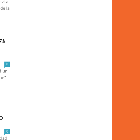
nvita
 de la
7ª
0
á un
ne”
e
e
o
0
idad