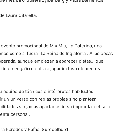
e Inés Efro, Julieta Zylberberg y Paola Barrientos.
e Laura Citarella.
 evento promocional de Miu Miu, La Caterina, una
eños como si fuera “La Reina de Inglaterra”. A las pocas
esperada, aunque empiezan a aparecer pistas… que
e de un engaño o entra a jugar incluso elementos
u equipo de técnicos e intérpretes habituales,
r un universo con reglas propias sino plantear
bilidades sin jamás apartarse de su impronta, del sello
ente personal.
aura Paredes y Rafael Spregelburd