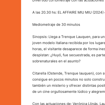
Divertido cortometraje con las actuaciones d
A las 20.30 hs: EL AFFAIRE MIU MIU (2024) d
Mediometraje de 30 minutos
Sinopsis: Llega a Trenque Lauquen, para un
joven modelo italiana recibida por los lugar
horas, el visitante desaparece de forma in
despistan: ¿Huyó, fue secuestrada, es part
sobrenaturales en el asunto?
Citarella (Ostende, Trenque lauquen), con s
consigue en pocos minutos no solo construi
también un misterio y ofrecer distintas posi
de un cine orgullosamente lúdico y alegrem
Con las actuaciones de: Verónica Llinás, L