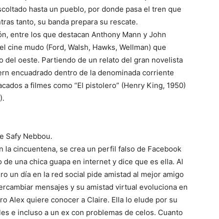
coltado hasta un pueblo, por donde pasa el tren que
tras tanto, su banda prepara su rescate.
n, entre los que destacan Anthony Mann y John
e el cine mudo (Ford, Walsh, Hawks, Wellman) que
 del oeste. Partiendo de un relato del gran novelista
tern encuadrado dentro de la denominada corriente
cados a filmes como “El pistolero” (Henry King, 1950)
).
e Safy Nebbou.
n la cincuentena, se crea un perfil falso de Facebook
 de una chica guapa en internet y dice que es ella. Al
ero un día en la red social pide amistad al mejor amigo
tercambiar mensajes y su amistad virtual evoluciona en
o Alex quiere conocer a Claire. Ella lo elude por su
ales e incluso a un ex con problemas de celos. Cuanto