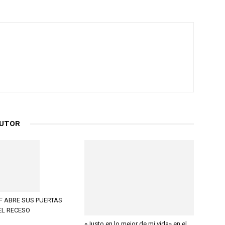
AUTOR
F ABRE SUS PUERTAS
EL RECESO
«Justo en lo mejor de mi vida» en el