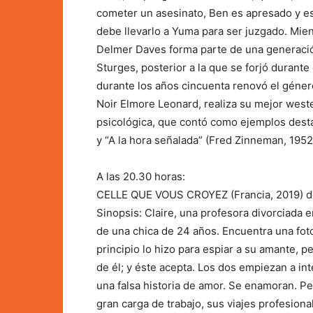
cometer un asesinato, Ben es apresado y es
debe llevarlo a Yuma para ser juzgado. Mien
Delmer Daves forma parte de una generació
Sturges, posterior a la que se forjó durant
durante los años cincuenta renovó el género
Noir Elmore Leonard, realiza su mejor wes
psicológica, que contó como ejemplos desta
y “A la hora señalada” (Fred Zinneman, 1952
A las 20.30 horas:
CELLE QUE VOUS CROYEZ (Francia, 2019) d
Sinopsis: Claire, una profesora divorciada e
de una chica de 24 años. Encuentra una foto
principio lo hizo para espiar a su amante, p
de él; y éste acepta. Los dos empiezan a in
una falsa historia de amor. Se enamoran. Per
gran carga de trabajo, sus viajes profesion